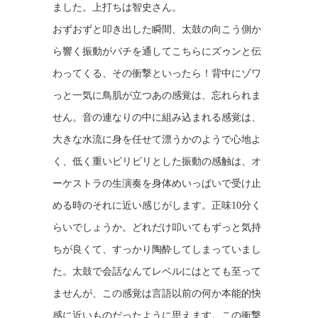
ました。上打ちは智史さん。
おずおずと叩き出した瞬間、太鼓の向こう側か
ら響く振動がバチを通してこちらにズゥンと伝
わってくる、その衝撃といったら！背中にゾワ
っと一気に鳥肌が立つあの感覚は、忘れられま
せん。音の連なりの中に組み込まれる感覚は、
大きな水流に身を任せて漂うかのようで心地よ
く、低く重いビリビリとした振動の感触は、オ
ーケストラの生演奏を身体めいっぱいで受け止
める時のそれに近い感じがします。正味10分く
らいでしょうか。どれだけ叩いてもずっと気持
ちが良くて、すっかり陶酔してしまっていまし
た。太鼓で会話なんてレベルにはとても至って
ませんが、この感覚は言語以前の何か本能的快
感に近いものだったように思えます。この衝撃