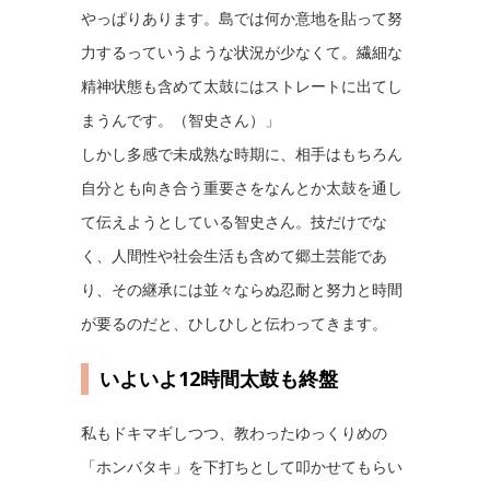
やっぱりあります。島では何か意地を貼って努
力するっていうような状況が少なくて。繊細な
精神状態も含めて太鼓にはストレートに出てし
まうんです。（智史さん）」
しかし多感で未成熟な時期に、相手はもちろん
自分とも向き合う重要さをなんとか太鼓を通し
て伝えようとしている智史さん。技だけでな
く、人間性や社会生活も含めて郷土芸能であ
り、その継承には並々ならぬ忍耐と努力と時間
が要るのだと、ひしひしと伝わってきます。
いよいよ12時間太鼓も終盤
私もドキマギしつつ、教わったゆっくりめの
「ホンバタキ」を下打ちとして叩かせてもらい