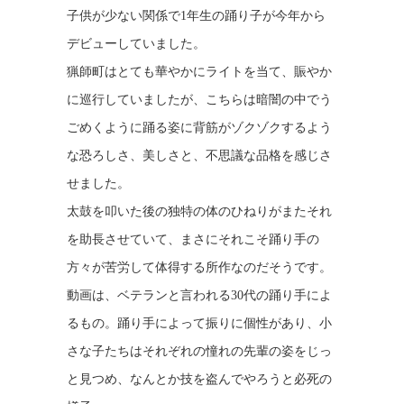
子供が少ない関係で1年生の踊り子が今年から
デビューしていました。
猟師町はとても華やかにライトを当て、賑やか
に巡行していましたが、こちらは暗闇の中でう
ごめくように踊る姿に背筋がゾクゾクするよう
な恐ろしさ、美しさと、不思議な品格を感じさ
せました。
太鼓を叩いた後の独特の体のひねりがまたそれ
を助長させていて、まさにそれこそ踊り手の
方々が苦労して体得する所作なのだそうです。
動画は、ベテランと言われる30代の踊り手によ
るもの。踊り手によって振りに個性があり、小
さな子たちはそれぞれの憧れの先輩の姿をじっ
と見つめ、なんとか技を盗んでやろうと必死の