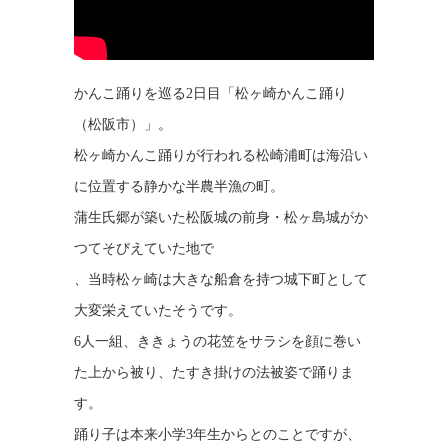
かんこ踊りを巡る2日目「松ヶ崎かんこ踊り
（松阪市）」。
松ヶ崎かんこ踊りが行われる松崎浦町は海沿い
に位置する静かな半農半漁の町。
蒲生氏郷が築いた松阪城の前身・松ヶ島城がか
つてそびえていた地で
、当時松ヶ崎は大きな船倉を持つ城下町として
大変栄えていたそうです。
6人一組、ききょうの花笠をサラシを顔に巻い
た上から被り、たすき掛けの法被姿で踊りま
す。
踊り子は本来小学3年生からとのことですが、