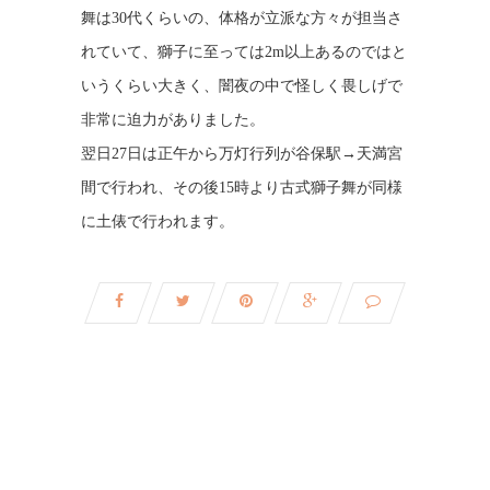
舞は30代くらいの、体格が立派な方々が担当さ
れていて、獅子に至っては2m以上あるのではと
いうくらい大きく、闇夜の中で怪しく畏しげで
非常に迫力がありました。
翌日27日は正午から万灯行列が谷保駅→天満宮
間で行われ、その後15時より古式獅子舞が同様
に土俵で行われます。