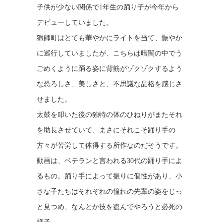
子供が少ない関係で1年生の踊り子が今年から
デビューしていました。
猟師町はとても華やかにライトを当て、賑やか
に巡行していましたが、こちらは暗闇の中でう
ごめくように踊る姿に背筋がゾクゾクするよう
な恐ろしさ、美しさと、不思議な品格を感じさ
せました。
太鼓を叩いた後の独特の体のひねりがまたそれ
を助長させていて、まさにそれこそ踊り手の
方々が苦労して体得する所作なのだそうです。
動画は、ベテランと言われる30代の踊り手によ
るもの。踊り手によって振りに個性があり、小
さな子たちはそれぞれの憧れの先輩の姿をじっ
と見つめ、なんとか技を盗んでやろうと必死の