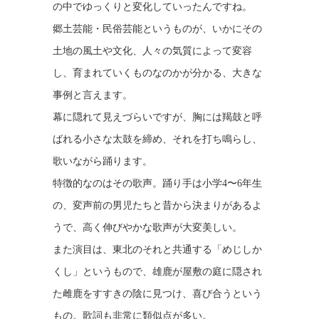
の中でゆっくりと変化していったんですね。
郷土芸能・民俗芸能というものが、いかにその
土地の風土や文化、人々の気質によって変容
し、育まれていくものなのかが分かる、大きな
事例と言えます。
幕に隠れて見えづらいですが、胸には羯鼓と呼
ばれる小さな太鼓を締め、それを打ち鳴らし、
歌いながら踊ります。
特徴的なのはその歌声。踊り手は小学4〜6年生
の、変声前の男児たちと昔から決まりがあるよ
うで、高く伸びやかな歌声が大変美しい。
また演目は、東北のそれと共通する「めじしか
くし」というもので、雄鹿が屋敷の庭に隠され
た雌鹿をすすきの陰に見つけ、喜び合うという
もの。歌詞も非常に類似点が多い。