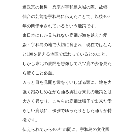
達政宗の長男・秀宗が宇和島入城の際、故郷・
仙台の芸能を宇和島に伝えたことで、以後400
年の間伝承されているという鹿踊です。
東日本にしか見られない鹿踊が海を越えた愛
媛・宇和島の地で大切に育まれ、現在ではなん
と100を超える地区で伝わっているとのこと。
しかし東北の鹿踊を想像して八ツ鹿の姿を見た
ら驚くこと必至。
カッと目を見開き歯をくいしばる頭に、地を力
強く踏みしめながら踊る勇壮な東北の鹿踊とは
大きく異なり、こちらの鹿踊は張子で出来た愛
らしい鹿頭に、優雅でゆったりとした踊りが特
徴です。
伝えられてから400年の間に、宇和島の文化圏