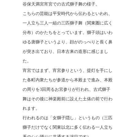
谷保天満宮宵宮での古式獅子舞の様子。
こちらの芸能は平安時代から伝わるといわれ、
一人立ち三人一組の三匹獅子舞（関東圏に広く
分布）のかたちをとっています。獅子頭はいわ
ゆる唐獅子というより、顔がのっぺりと長く鼻
が突き出ており、日本古来の造形に感じまし
た。
宵宮ではまず、宵宮参りという、提灯を手にし
た各町内衆たちが参道から本殿まで進み、本殿
の周りを3回周るお宮参りが行われ、古式獅子
舞はその後に神楽殿前に設えた土俵の前で行わ
れます。
行われるのは「女獅子隠し」というもの（三匹
獅子だけでなく関東以北に多く伝わる一人立ち
系のシシ踊りに共通する演目です）。