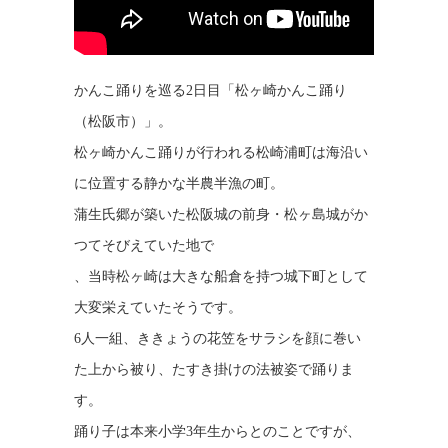
かんこ踊りを巡る2日目「松ヶ崎かんこ踊り
（松阪市）」。
松ヶ崎かんこ踊りが行われる松崎浦町は海沿い
に位置する静かな半農半漁の町。
蒲生氏郷が築いた松阪城の前身・松ヶ島城がか
つてそびえていた地で
、当時松ヶ崎は大きな船倉を持つ城下町として
大変栄えていたそうです。
6人一組、ききょうの花笠をサラシを顔に巻い
た上から被り、たすき掛けの法被姿で踊りま
す。
踊り子は本来小学3年生からとのことですが、