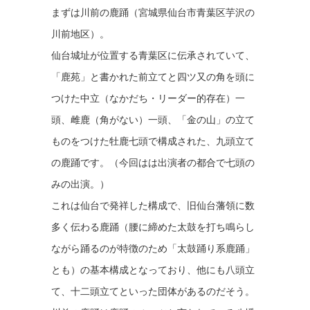
まずは川前の鹿踊（宮城県仙台市青葉区芋沢の
川前地区）。
仙台城址が位置する青葉区に伝承されていて、
「鹿苑」と書かれた前立てと四ツ又の角を頭に
つけた中立（なかだち・リーダー的存在）一
頭、雌鹿（角がない）一頭、「金の山」の立て
ものをつけた牡鹿七頭で構成された、九頭立て
の鹿踊です。（今回はは出演者の都合で七頭の
みの出演。）
これは仙台で発祥した構成で、旧仙台藩領に数
多く伝わる鹿踊（腰に締めた太鼓を打ち鳴らし
ながら踊るのが特徴のため「太鼓踊り系鹿踊」
とも）の基本構成となっており、他にも八頭立
て、十二頭立てといった団体があるのだそう。