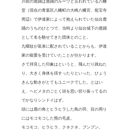
川前の鹿踊は鹿踊のルーツと言われている八幡
堂（現在の青葉区八幡町の大崎八幡宮、龍宝寺
周辺）で伊達家によって抱えられていた仙台鹿
踊のうちのひとつで、当時より仙台城下の鹿踊
として名を馳せてきた団体とのこと。
九曜紋が装束に配されていることからも、伊達
家の寵愛を受けていたことが分かります。
さて拝見した印象はというと、飛んだり跳ねた
り、大きく身体を揺すったりといった、ひょう
きんな動きがとてもユニークでした。とはい
え、ヘビメタのごとく頭を思い切り振ってるの
でかなりシンドイはず。
頭には鹿の角とヒラヒラした鳥の羽、目の周り
にはモコモコした熊の毛皮。
モコモコ、ヒラヒラ、クネクネ、ブンブン。