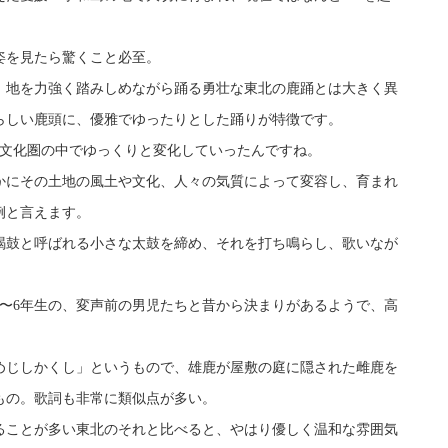
姿を見たら驚くこと必至。
、地を力強く踏みしめながら踊る勇壮な東北の鹿踊とは大きく異
らしい鹿頭に、優雅でゆったりとした踊りが特徴です。
の文化圏の中でゆっくりと変化していったんですね。
かにその土地の風土や文化、人々の気質によって変容し、育まれ
例と言えます。
羯鼓と呼ばれる小さな太鼓を締め、それを打ち鳴らし、歌いなが
4〜6年生の、変声前の男児たちと昔から決まりがあるようで、高
めじしかくし」というもので、雄鹿が屋敷の庭に隠された雌鹿を
もの。歌詞も非常に類似点が多い。
ることが多い東北のそれと比べると、やはり優しく温和な雰囲気