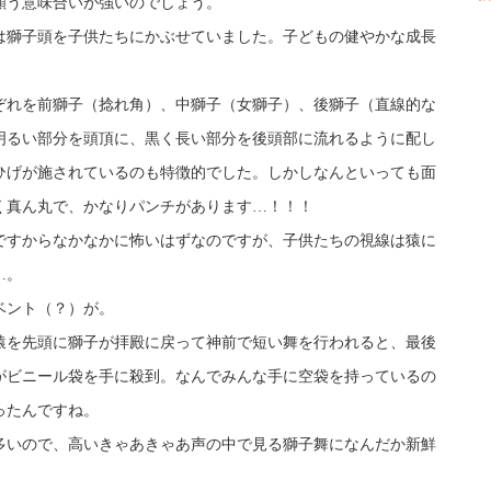
願う意味合いが強いのでしょう。
は獅子頭を子供たちにかぶせていました。子どもの健やかな成長
ぞれを前獅子（捻れ角）、中獅子（女獅子）、後獅子（直線的な
明るい部分を頭頂に、黒く長い部分を後頭部に流れるように配し
ひげが施されているのも特徴的でした。しかしなんといっても面
く真ん丸で、かなりパンチがあります…！！！
ですからなかなかに怖いはずなのですが、子供たちの視線は猿に
…。
ベント（？）が。
猿を先頭に獅子が拝殿に戻って神前で短い舞を行われると、最後
がビニール袋を手に殺到。なんでみんな手に空袋を持っているの
ったんですね。
多いので、高いきゃあきゃあ声の中で見る獅子舞になんだか新鮮