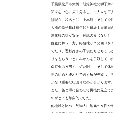
千葉県松戸市大橋・胡録神社の獅子舞
関東を中心に広く分布し、一人立ち三
は現在、和名ヶ谷・上本郷・そして今
大橋の獅子舞は毎年10月最終土日曜日
道化役の猿が安産・良縁のまじないと
優雅に舞う一方、終始猿がその回りを
でたり、悪戯好きの子供たちとちょっ
りをもらうごとにみかんを手渡してい
保存会の方曰く「短い唄」、そして休
唄の始めと終わりで必ず猿が先導し、
かなり重要な役回りなのが分かります
また、笛と唄に合わせて男根に見立て
のがとても印象的でした。
他地域と比べ、見物人に地元の女性や