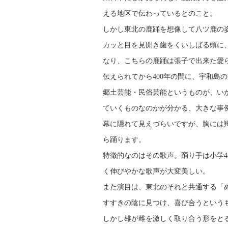
える地区で伝わっているとのこと。
しかし東北の鹿踊を想像して八ツ鹿の
カッと目を見開き歯をくいしばる頭に
なり、こちらの鹿踊は張子で出来た愛
伝えられてから400年の間に、宇和島
郷土芸能・民俗芸能というものが、い
ていくものなのかが分かる、大きな事
幕に隠れて見えづらいですが、胸には
ら踊ります。
特徴的なのはその歌声。踊り手は小学
く伸びやかな歌声が大変美しい。
また演目は、東北のそれと共通する「
すすきの陰に見つけ、喜び合うという
しかし雄が雌を激しく取り合う形をと