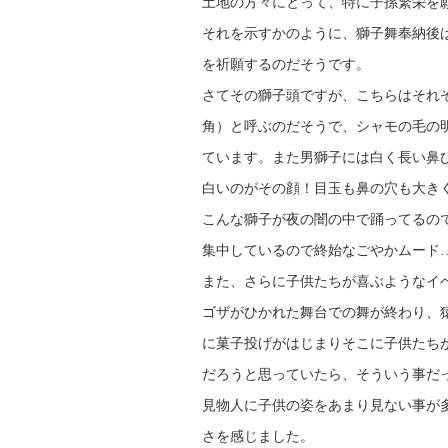
土地の方々にとって、特に子孫繁栄を
それを示すかのように、獅子舞奉納後
を祈願するのだそうです。
さてその獅子頭ですが、こちらはそれ
角）と呼ぶのだそうで、シャモの毛の
ています。また男獅子には白く長い鼻
白いのがその顔！目玉も鼻の穴も大き
こんな獅子が夜の闇の中で踊ってるの
集中しているので終始なごやかムード
また、さらに子供たちが喜ぶようなイ
ゴザがひかれた舞台での舞が終わり、
に菓子投げがはじまりそこに子供たち
だろうと思っていたら、そういう事だ
見物人に子供の姿をあまり見ない事が
さを感じました。