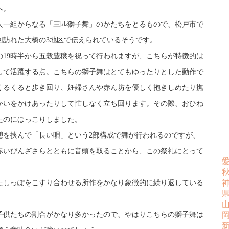
へ。
人一組からなる「三匹獅子舞」のかたちをとるもので、松戸市で
回訪れた大橋の3地区で伝えられているそうです。
の19時半から五穀豊穣を祝って行われますが、こちらが特徴的は
して活躍する点。こちらの獅子舞はとてもゆったりとした動作で
くるくると歩き回り、妊婦さんや赤ん坊を優しく抱きしめたり撫
かいをかけあったりして忙しなく立ち回ります。その際、おひね
たのにほっこりしました。
憩を挟んで「長い唄」という2部構成で舞が行われるのですが、
赤いびんざさらとともに音頭を取ることから、この祭礼にとって
。
たしっぽをこすり合わせる所作をかなり象徴的に繰り返している
子供たちの割合がかなり多かったので、やはりこちらの獅子舞は