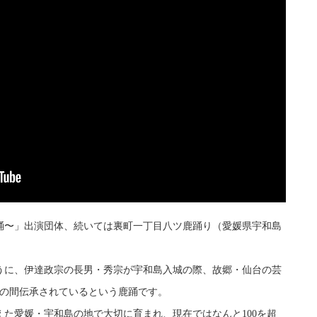
踊〜」出演団体、続いては裏町一丁目八ツ鹿踊り（愛媛県宇和島
うに、伊達政宗の長男・秀宗が宇和島入城の際、故郷・仙台の芸
年の間伝承されているという鹿踊です。
た愛媛・宇和島の地で大切に育まれ、現在ではなんと100を超