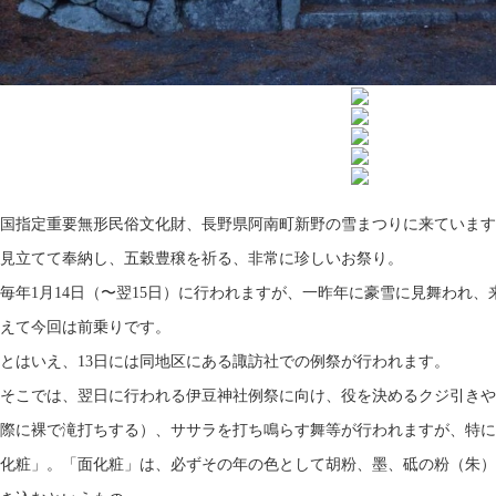
国指定重要無形民俗文化財、長野県阿南町新野の雪まつりに来ています
見立てて奉納し、五穀豊穣を祈る、非常に珍しいお祭り。
毎年1月14日（〜翌15日）に行われますが、一昨年に豪雪に見舞われ
えて今回は前乗りです。
とはいえ、13日には同地区にある諏訪社での例祭が行われます。
そこでは、翌日に行われる伊豆神社例祭に向け、役を決めるクジ引きや
際に裸で滝打ちする）、ササラを打ち鳴らす舞等が行われますが、特に
化粧」。「面化粧」は、必ずその年の色として胡粉、墨、砥の粉（朱）