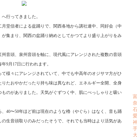
」へ行ってきました。
二月堂信者による盆踊りで、関西各地から講社連中、同好会（中
）が集まり、関西の盆踊り納めとしてかつてより盛り上がりをみ
江州音頭、泉州音頭を軸に、現代風にアレンジされた複数の音頭
毎年9月17日に行われます。
って様々にアレンジされていて、中でも中高年のオジサマ方がひ
たりたおやかだったり持ち味は異なれど、エネルギー全開、全身
つものがありました。天気がぐずつく中、肌にぺっしゃりと吸い
、40〜50年ほど前は現在のような櫓（やぐら）はなく、音も踊
しの生音頭取りのみだったそうで、それでも当時はより活気があ