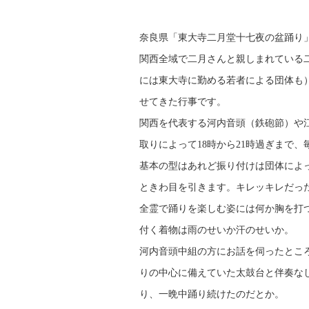
奈良県「東大寺二月堂十七夜の盆踊り
関西全域で二月さんと親しまれている
には東大寺に勤める若者による団体も
せてきた行事です。
関西を代表する河内音頭（鉄砲節）や
取りによって18時から21時過ぎまで、
基本の型はあれど振り付けは団体によ
ときわ目を引きます。キレッキレだっ
全霊で踊りを楽しむ姿には何か胸を打
付く着物は雨のせいか汗のせいか。
河内音頭中組の方にお話を伺ったところ
りの中心に備えていた太鼓台と伴奏な
り、一晩中踊り続けたのだとか。