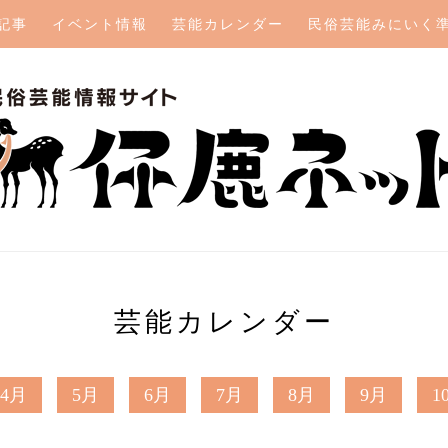
記事
イベント情報
芸能カレンダー
民俗芸能みにいく
芸能カレンダー
4月
5月
6月
7月
8月
9月
1