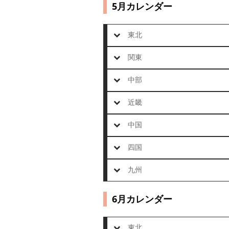
5月カレンダー
東北
関東
中部
近畿
中国
四国
九州
6月カレンダー
東北