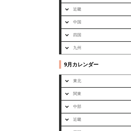
近畿
中国
四国
九州
9月カレンダー
東北
関東
中部
近畿