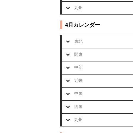
九州
4月カレンダー
東北
関東
中部
近畿
中国
四国
九州