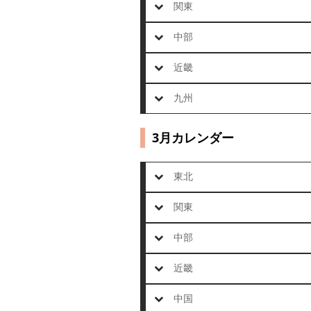
関東
中部
近畿
九州
3月カレンダー
東北
関東
中部
近畿
中国