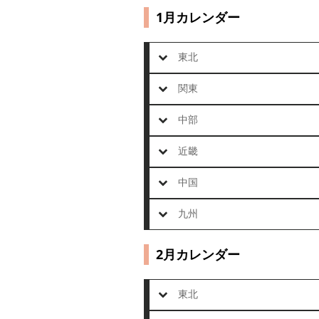
1月カレンダー
東北
関東
中部
近畿
中国
九州
2月カレンダー
東北