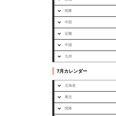
関東
中部
近畿
中国
九州
7月カレンダー
北海道
東北
関東