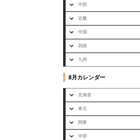
中部
近畿
中国
四国
九州
8月カレンダー
北海道
東北
関東
中部